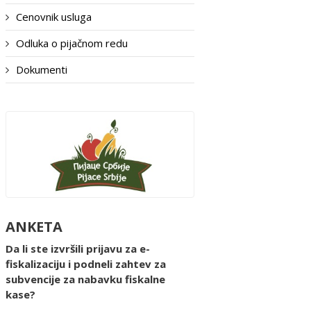
Cenovnik usluga
Odluka o pijačnom redu
Dokumenti
ANKETA
Da li ste izvršili prijavu za e-
fiskalizaciju i podneli zahtev za
subvencije za nabavku fiskalne
kase?