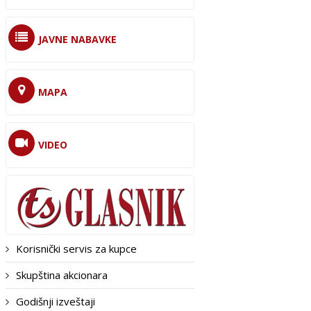
JAVNE NABAVKE
MAPA
VIDEO
Korisnički servis za kupce
Skupština akcionara
Godišnji izveštaji