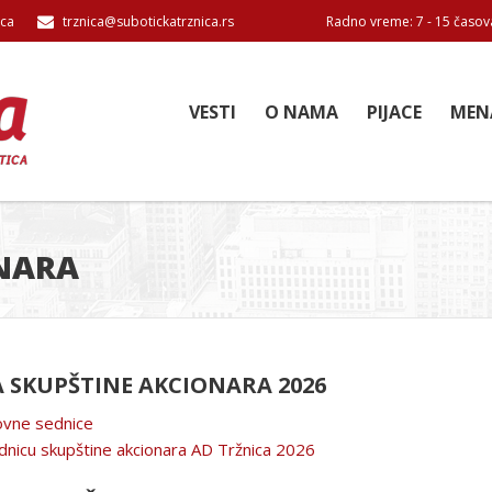
ica
trznica@subotickatrznica.rs
Radno vreme: 7 - 15 časov
VESTI
O NAMA
PIJACE
MEN
NARA
 SKUPŠTINE AKCIONARA 2026
dovne sednice
dnicu skupštine akcionara AD Tržnica 2026