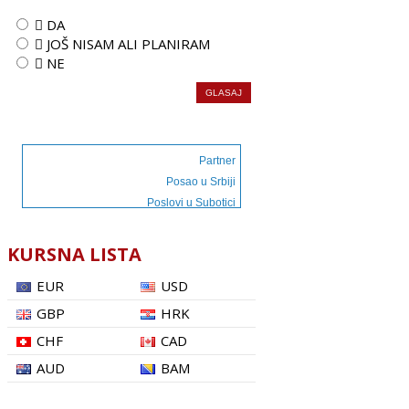
 DA
 JOŠ NISAM ALI PLANIRAM
 NE
Partner
Posao u Srbiji
Poslovi u Subotici
KURSNA LISTA
EUR
USD
GBP
HRK
CHF
CAD
AUD
BAM