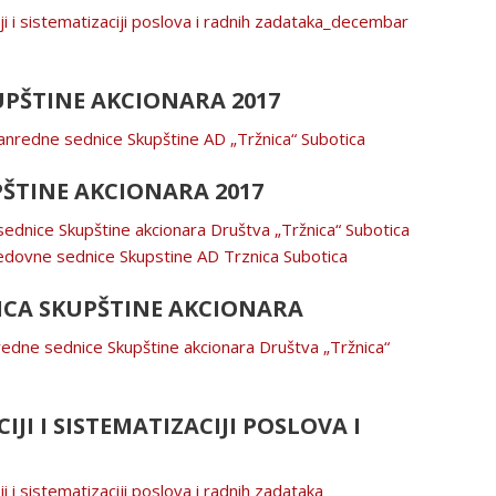
iji i sistematizaciji poslova i radnih zadataka_decembar
PŠTINE AKCIONARA 2017
anredne sednice Skupštine AD „Tržnica“ Subotica
ŠTINE AKCIONARA 2017
sednice Skupštine akcionara Društva „Tržnica“ Subotica
redovne sednice Skupstine AD Trznica Subotica
ICA SKUPŠTINE AKCIONARA
nredne sednice Skupštine akcionara Društva „Tržnica“
JI I SISTEMATIZACIJI POSLOVA I
i i sistematizaciji poslova i radnih zadataka