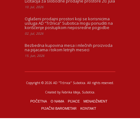
Licitacija za slobodne prodajne prostore 20. jula
10. Jul, 2026
Oglašeni prodajni prostori koji se korisnicima
usluga AD “Tržnica” Subotica mogu ponuditi na
korišćenje postupkom neposredne pogodbe
02. Jul, 2026
Bezbedna kupovina mesa i mlečnih proizvoda
na pijacama i tokom letnjih meseci
15. Jun, 2026
Copyright © 2026 AD "Tržnica" Subotica.
All rights reserved.
Created by
Fabrika Ideja
, Subotica.
POČETNA
O NAMA
PIJACE
MENADŽMENT
PIJAČNI BAROMETAR
KONTAKT