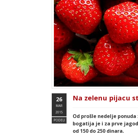
Na zelenu pijacu st
26
MAR
2015
Od prošle nedelje ponuda 
PODELI
bogatija je i za prve jago
od 150 do 250 dinara.