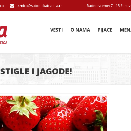
ica
trznica@subotickatrznica.rs
Radno vreme: 7 - 15 časov
VESTI
O NAMA
PIJACE
MEN
STIGLE I JAGODE!