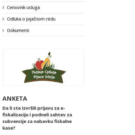
Cenovnik usluga
Odluka o pijačnom redu
Dokumenti
ANKETA
Da li ste izvršili prijavu za e-
fiskalizaciju i podneli zahtev za
subvencije za nabavku fiskalne
kase?