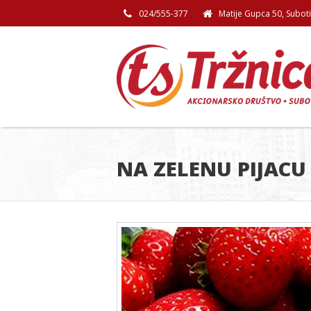
024/555-377
Matije Gupca 50, Subot
NA ZELENU PIJACU 