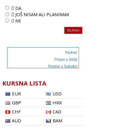
 DA
 JOŠ NISAM ALI PLANIRAM
 NE
Partner
Posao u Srbiji
Poslovi u Subotici
KURSNA LISTA
EUR
USD
GBP
HRK
CHF
CAD
AUD
BAM