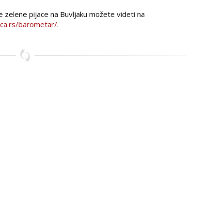
e zelene pijace na Buvljaku možete videti na
ica.rs/barometar/
.