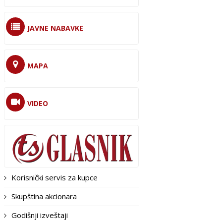
JAVNE NABAVKE
MAPA
VIDEO
Korisnički servis za kupce
Skupština akcionara
Godišnji izveštaji