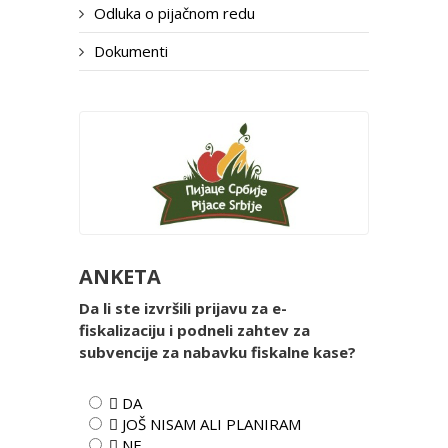
Odluka o pijačnom redu
Dokumenti
ANKETA
Da li ste izvršili prijavu za e-
fiskalizaciju i podneli zahtev za
subvencije za nabavku fiskalne kase?
 DA
 JOŠ NISAM ALI PLANIRAM
 NE