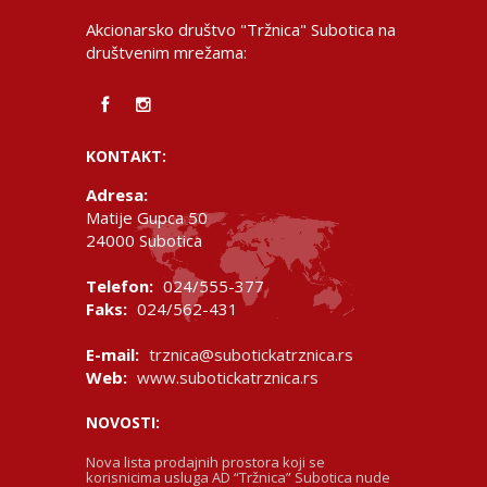
Akcionarsko društvo "Tržnica" Subotica na
društvenim mrežama:
KONTAKT:
Adresa:
Matije Gupca 50
24000 Subotica
Telefon:
024/555-377
Faks:
024/562-431
E-mail:
trznica@subotickatrznica.rs
Web:
www.subotickatrznica.rs
NOVOSTI:
Nova lista prodajnih prostora koji se
korisnicima usluga AD “Tržnica” Subotica nude