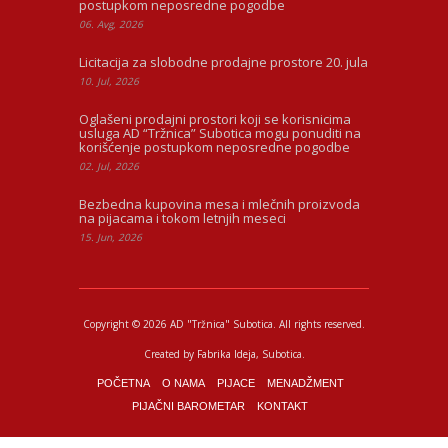
postupkom neposredne pogodbe
06. Avg, 2026
Licitacija za slobodne prodajne prostore 20. jula
10. Jul, 2026
Oglašeni prodajni prostori koji se korisnicima
usluga AD “Tržnica” Subotica mogu ponuditi na
korišćenje postupkom neposredne pogodbe
02. Jul, 2026
Bezbedna kupovina mesa i mlečnih proizvoda
na pijacama i tokom letnjih meseci
15. Jun, 2026
Copyright © 2026 AD "Tržnica" Subotica.
All rights reserved.
Created by
Fabrika Ideja
, Subotica.
POČETNA
O NAMA
PIJACE
MENADŽMENT
PIJAČNI BAROMETAR
KONTAKT