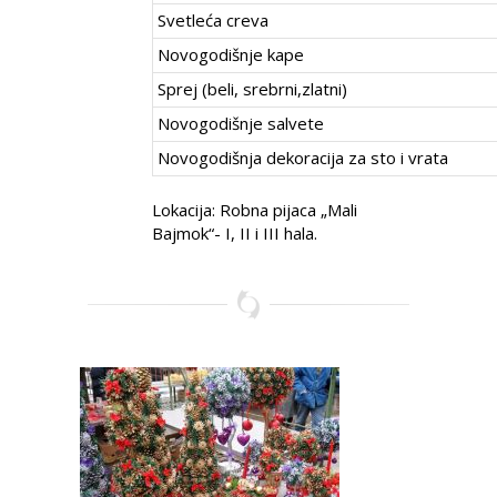
Svetleća creva
Novogodišnje kape
Sprej (beli, srebrni,zlatni)
Novogodišnje salvete
Novogodišnja dekoracija za sto i vrata
Lokacija: Robna pijaca „Mali
Bajmok“- I, II i III hala.