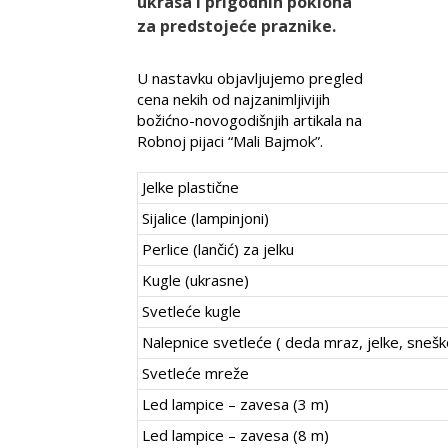
ukrasa i prigodnih poklona
za predstojeće praznike.
U nastavku objavljujemo pregled
cena nekih od najzanimljivijih
božićno-novogodišnjih artikala na
Robnoj pijaci “Mali Bajmok”.
Jelke plastične
Sijalice (lampinjoni)
Perlice (lančić) za jelku
Kugle (ukrasne)
Svetleće kugle
Nalepnice svetleće ( deda mraz, jelke, sneš
Svetleće mreže
Led lampice – zavesa (3 m)
Led lampice – zavesa (8 m)