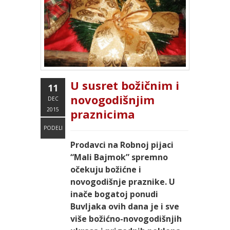
U susret božičnim i
11
novogodišnjim
DEC
2015
praznicima
PODELI
Prodavci na Robnoj pijaci
“Mali Bajmok” spremno
očekuju božićne i
novogodišnje praznike. U
inače bogatoj ponudi
Buvljaka ovih dana je i sve
više božićno-novogodišnjih