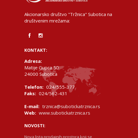
Akcionarsko društvo "Tržnica" Subotica na
društvenim mrežama:
KONTAKT:
Adresa:
Matije Gupca 50
24000 Subotica
Telefon:
024/555-377
Faks:
024/562-431
E-mail:
trznica@subotickatrznica.rs
Web:
www.subotickatrznica.rs
NOVOSTI:
Nova lista prodajnih prostora koji se