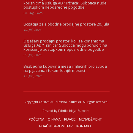
korisnicima usluga AD “Tržnica” Subotica nude
postupkom neposredne pogodbe
06. Avg, 2026
Licitacija za slobodne prodajne prostore 20. jula
10. Jul, 2026
Oglašeni prodajni prostori koji se korisnicima
usluga AD “Tržnica” Subotica mogu ponuditi na
korišćenje postupkom neposredne pogodbe
02. Jul, 2026
Bezbedna kupovina mesa i mlečnih proizvoda
na pijacama i tokom letnjih meseci
15. Jun, 2026
Copyright © 2026 AD "Tržnica" Subotica.
All rights reserved.
Created by
Fabrika Ideja
, Subotica.
POČETNA
O NAMA
PIJACE
MENADŽMENT
PIJAČNI BAROMETAR
KONTAKT