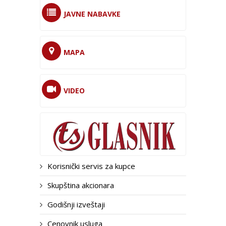
JAVNE NABAVKE
MAPA
VIDEO
Korisnički servis za kupce
Skupština akcionara
Godišnji izveštaji
Cenovnik usluga