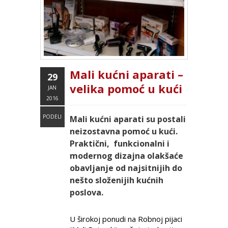
Mali kućni aparati –
29
velika pomoć u kući
JAN
2016
PODELI
Mali kućni aparati su postali
neizostavna pomoć u kući.
Praktični, funkcionalni i
modernog dizajna olakšaće
obavljanje od najsitnijih do
nešto složenijih kućnih
poslova.
U širokoj ponudi na Robnoj pijaci