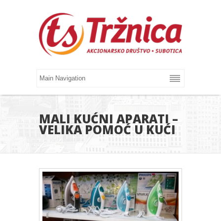
MALI KUĆNI APARATI –
VELIKA POMOĆ U KUĆI