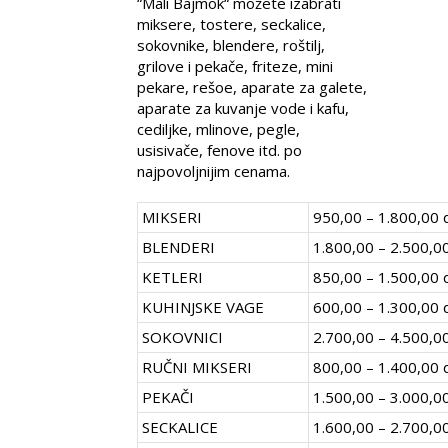
“Mali Bajmok“ možete izabrati
miksere, tostere, seckalice,
sokovnike, blendere, roštilj,
grilove i pekače, friteze, mini
pekare, rešoe, aparate za galete,
aparate za kuvanje vode i kafu,
cediljke, mlinove, pegle,
usisivače, fenove itd. po
najpovoljnijim cenama.
MIKSERI
950,00 – 1.800,00 
BLENDERI
1.800,00 – 2.500,00
KETLERI
850,00 – 1.500,00 
KUHINJSKE VAGE
600,00 – 1.300,00 
SOKOVNICI
2.700,00 – 4.500,0
RUČNI MIKSERI
800,00 – 1.400,00 
PEKAČI
1.500,00 – 3.000,0
SECKALICE
1.600,00 – 2.700,0