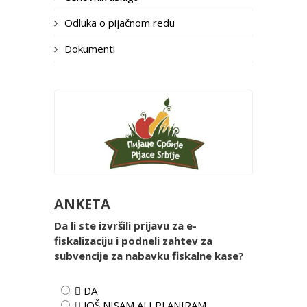
Odluka o pijačnom redu
Dokumenti
ANKETA
Da li ste izvršili prijavu za e-
fiskalizaciju i podneli zahtev za
subvencije za nabavku fiskalne kase?
 DA
 JOŠ NISAM ALI PLANIRAM