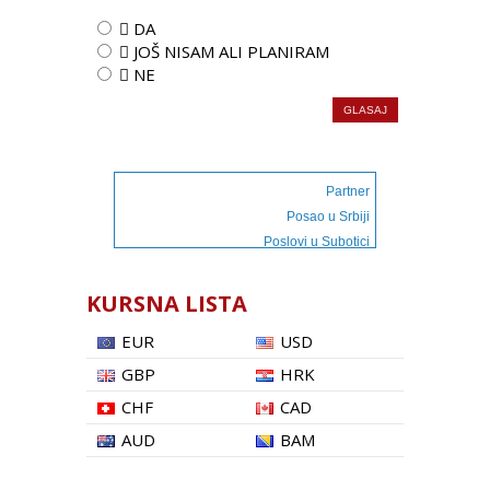
 DA
 JOŠ NISAM ALI PLANIRAM
 NE
Partner
Posao u Srbiji
Poslovi u Subotici
KURSNA LISTA
EUR
USD
GBP
HRK
CHF
CAD
AUD
BAM