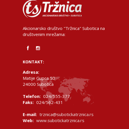
Akcionarsko društvo "Tržnica" Subotica na
društvenim mrežama:
KONTAKT:
Adresa:
Matije Gupca 50
24000 Subotica
Telefon:
024/555-377
Faks:
024/562-431
E-mail:
trznica@subotickatrznica.rs
Web:
www.subotickatrznica.rs