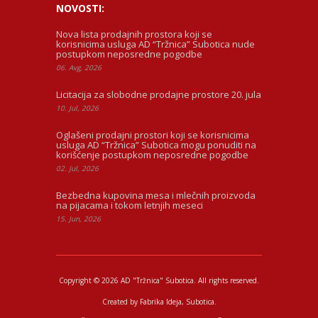
NOVOSTI:
Nova lista prodajnih prostora koji se
korisnicima usluga AD “Tržnica” Subotica nude
postupkom neposredne pogodbe
06. Avg, 2026
Licitacija za slobodne prodajne prostore 20. jula
10. Jul, 2026
Oglašeni prodajni prostori koji se korisnicima
usluga AD “Tržnica” Subotica mogu ponuditi na
korišćenje postupkom neposredne pogodbe
02. Jul, 2026
Bezbedna kupovina mesa i mlečnih proizvoda
na pijacama i tokom letnjih meseci
15. Jun, 2026
Copyright © 2026 AD "Tržnica" Subotica.
All rights reserved.
Created by
Fabrika Ideja
, Subotica.