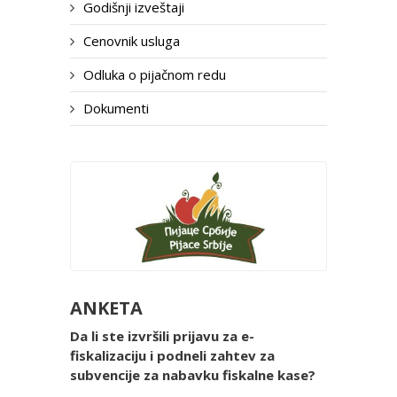
Godišnji izveštaji
Cenovnik usluga
Odluka o pijačnom redu
Dokumenti
ANKETA
Da li ste izvršili prijavu za e-
fiskalizaciju i podneli zahtev za
subvencije za nabavku fiskalne kase?