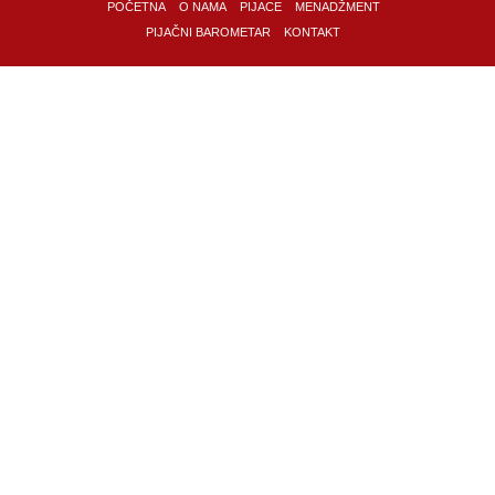
POČETNA
O NAMA
PIJACE
MENADŽMENT
PIJAČNI BAROMETAR
KONTAKT