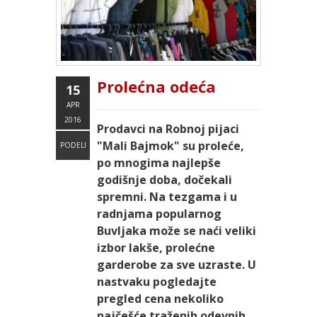
Prolećna odeća
15
APR
2016
Prodavci na Robnoj pijaci
"Mali Bajmok" su proleće,
PODELI
po mnogima najlepše
godišnje doba, dočekali
spremni. Na tezgama i u
radnjama popularnog
Buvljaka može se naći veliki
izbor lakše, prolećne
garderobe za sve uzraste. U
nastvaku pogledajte
pregled cena nekoliko
najčešće traženih odevnih