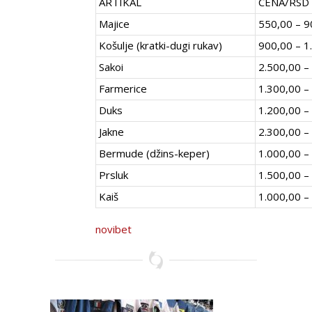
ARTIKAL
CENA/RSD
Majice
550,00 – 9
Košulje (kratki-dugi rukav)
900,00 – 1
Sakoi
2.500,00 –
Farmerice
1.300,00 –
Duks
1.200,00 –
Jakne
2.300,00 –
Bermude (džins-keper)
1.000,00 –
Prsluk
1.500,00 –
Kaiš
1.000,00 –
novibet