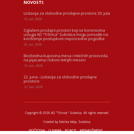
NOVOSTI:
Licitacija za slobodne prodajne prostore 20. jula
10. Jul, 2026
Oglašeni prodajni prostori koji se korisnicima
usluga AD “Tržnica” Subotica mogu ponuditi na
korišćenje postupkom neposredne pogodbe
02. Jul, 2026
Bezbedna kupovina mesa i mlečnih proizvoda
na pijacama i tokom letnjih meseci
15. Jun, 2026
22. juna - Licitacija za slobodne prodajne
prostore
12. Jun, 2026
Copyright © 2026 AD "Tržnica" Subotica.
All rights reserved.
Created by
Fabrika Ideja
, Subotica.
POČETNA
O NAMA
PIJACE
MENADŽMENT