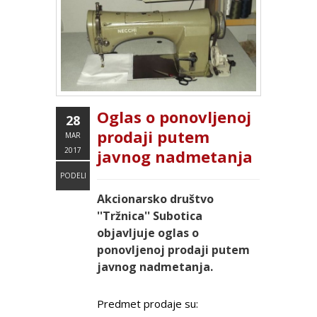
Oglas o ponovljenoj
28
prodaji putem
MAR
2017
javnog nadmetanja
PODELI
Akcionarsko društvo
''Tržnica'' Subotica
objavljuje oglas o
ponovljenoj prodaji putem
javnog nadmetanja.
Predmet prodaje su: