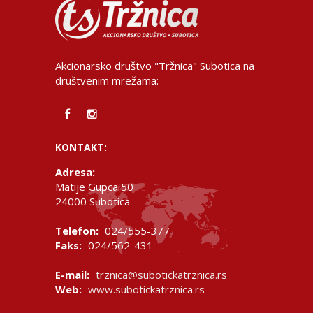
Akcionarsko društvo "Tržnica" Subotica na
društvenim mrežama:
KONTAKT:
Adresa:
Matije Gupca 50
24000 Subotica
Telefon:
024/555-377
Faks:
024/562-431
E-mail:
trznica@subotickatrznica.rs
Web:
www.subotickatrznica.rs