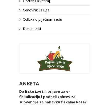
Godišnji izveštaji
Cenovnik usluga
Odluka o pijačnom redu
Dokumenti
ANKETA
Da li ste izvršili prijavu za e-
fiskalizaciju i podneli zahtev za
subvencije za nabavku fiskalne kase?