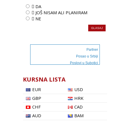
 DA
 JOŠ NISAM ALI PLANIRAM
 NE
Partner
Posao u Srbiji
Poslovi u Subotici
KURSNA LISTA
EUR
USD
GBP
HRK
CHF
CAD
AUD
BAM