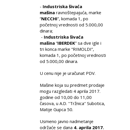
-
Industriska šivaća
mašina
ravnoštepajuća, marke
“
NECCHI
”, komada 1, po
početnoj vrednosti od 5.000,00
dinara;
-
Industriska šivaća
mašina
“
IBERDEK
” sa dve igle i
tri konca marke “RIMOLDI”,
komada 1, po početnoj vrednosti
od 5.000,00 dinara.
U cenu nije je uračunat PDV.
Mašine koja su predmet prodaje
mogu razgledati 4 aprila 2017.
godine od 10,00 do 11,00
časova, u A.D. ''Tržnica'' Subotica,
Matije Gupca 50.
Usmeno javno nadmetanje
održaće se dana
4. aprila 2017.