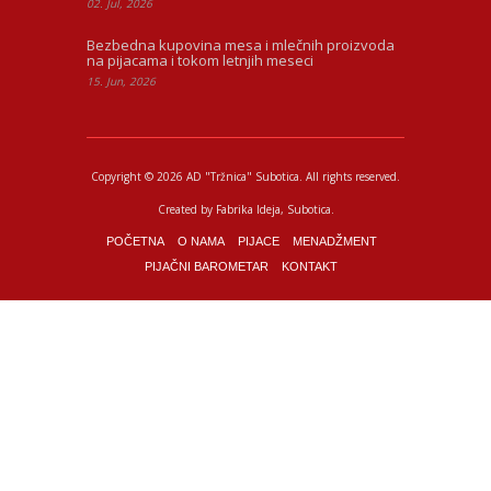
02. Jul, 2026
Bezbedna kupovina mesa i mlečnih proizvoda
na pijacama i tokom letnjih meseci
15. Jun, 2026
Copyright © 2026 AD "Tržnica" Subotica.
All rights reserved.
Created by
Fabrika Ideja
, Subotica.
POČETNA
O NAMA
PIJACE
MENADŽMENT
PIJAČNI BAROMETAR
KONTAKT