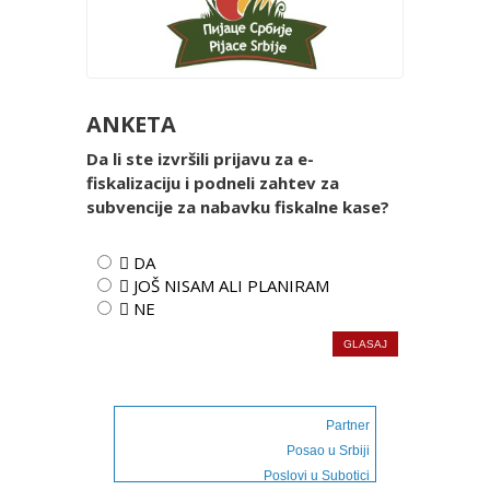
ANKETA
Da li ste izvršili prijavu za e-
fiskalizaciju i podneli zahtev za
subvencije za nabavku fiskalne kase?
 DA
 JOŠ NISAM ALI PLANIRAM
 NE
Partner
Posao u Srbiji
Poslovi u Subotici