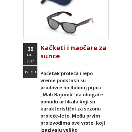
Kačketi i naočare za
30
sunce
MAR
2017
PODELI
Početak proleća i lepo
vreme podstakli su
prodavce na Robnoj pijaci
„Mali Bajmok“ da obogate
ponudu artikala koji su
karakteristični za sezonu
proleće-leto. Među prvim
proizvodima ove vrste, koji
izazivaju veliko