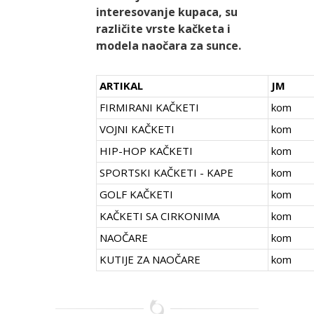
interesovanje kupaca, su
različite vrste kačketa i
modela naočara za sunce.
ARTIKAL
JM
FIRMIRANI KAČKETI
kom
VOJNI KAČKETI
kom
HIP-HOP KAČKETI
kom
SPORTSKI KAČKETI - KAPE
kom
GOLF KAČKETI
kom
KAČKETI SA CIRKONIMA
kom
NAOČARE
kom
KUTIJE ZA NAOČARE
kom