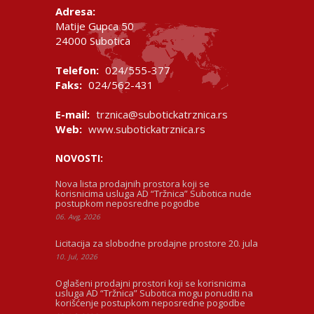
Adresa:
Matije Gupca 50
24000 Subotica
Telefon:
024/555-377
Faks:
024/562-431
E-mail:
trznica@subotickatrznica.rs
Web:
www.subotickatrznica.rs
NOVOSTI:
Nova lista prodajnih prostora koji se
korisnicima usluga AD “Tržnica” Subotica nude
postupkom neposredne pogodbe
06. Avg, 2026
Licitacija za slobodne prodajne prostore 20. jula
10. Jul, 2026
Oglašeni prodajni prostori koji se korisnicima
usluga AD “Tržnica” Subotica mogu ponuditi na
korišćenje postupkom neposredne pogodbe