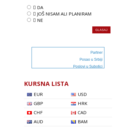
 DA
 JOŠ NISAM ALI PLANIRAM
 NE
Partner
Posao u Srbiji
Poslovi u Subotici
KURSNA LISTA
EUR
USD
GBP
HRK
CHF
CAD
AUD
BAM