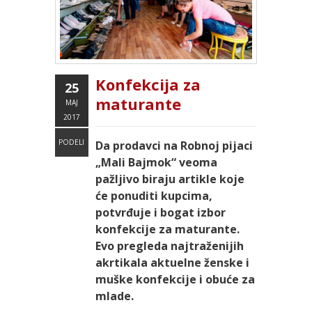
Konfekcija za
25
maturante
MAJ
2017
PODELI
Da prodavci na Robnoj pijaci
„Mali Bajmok“ veoma
pažljivo biraju artikle koje
će ponuditi kupcima,
potvrđuje i bogat izbor
konfekcije za maturante.
Evo pregleda najtraženijih
akrtikala aktuelne ženske i
muške konfekcije i obuće za
mlade.