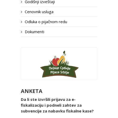
Godišnji izveštaji
Cenovnik usluga
Odluka o pijačnom redu
Dokumenti
ANKETA
Da li ste izvršili prijavu za e-
fiskalizaciju i podneli zahtev za
subvencije za nabavku fiskalne kase?