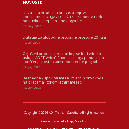
NOVOSTI:
Nova lista prodajnih prostora koji se
korisnicima usluga AD “Tržnica” Subotica nude
postupkom neposredne pogodbe
06. Avg, 2026
Licitacija za slobodne prodajne prostore 20. jula
10. Jul, 2026
Oglašeni prodajni prostori koji se korisnicima
usluga AD “Tržnica” Subotica mogu ponuditi na
korišćenje postupkom neposredne pogodbe
02. Jul, 2026
Bezbedna kupovina mesa i mlečnih proizvoda
na pijacama i tokom letnjih meseci
15. Jun, 2026
Copyright © 2026 AD "Tržnica" Subotica.
All rights reserved.
Created by
Fabrika Ideja
, Subotica.