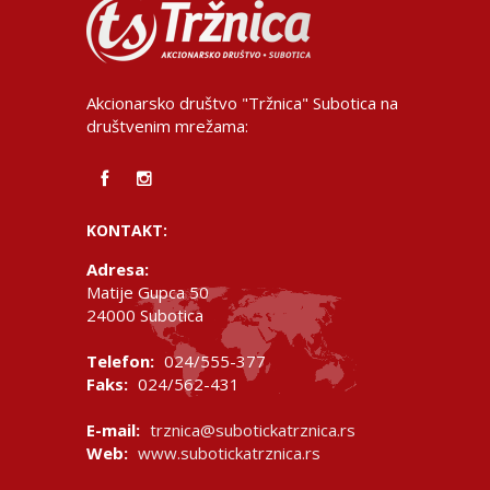
Akcionarsko društvo "Tržnica" Subotica na
društvenim mrežama:
KONTAKT:
Adresa:
Matije Gupca 50
24000 Subotica
Telefon:
024/555-377
Faks:
024/562-431
E-mail:
trznica@subotickatrznica.rs
Web:
www.subotickatrznica.rs