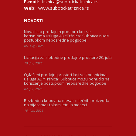
E-mail:
trznica@subotickatrznica.rs
Web:
www.subotickatrznica.rs
NOVOSTI:
Nova lista prodajnih prostora koji se
korisnicima usluga AD “Tržnica” Subotica nude
postupkom neposredne pogodbe
06. Avg, 2026
Licitacija za slobodne prodajne prostore 20. jula
10. Jul, 2026
Oglašeni prodajni prostori koji se korisnicima
usluga AD “Tržnica” Subotica mogu ponuditi na
korišćenje postupkom neposredne pogodbe
02. Jul, 2026
Bezbedna kupovina mesa i mlečnih proizvoda
na pijacama i tokom letnjih meseci
15. Jun, 2026