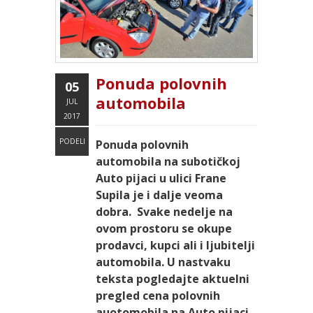
Ponuda polovnih
05
automobila
JUL
2017
PODELI
Ponuda polovnih
automobila na subotičkoj
Auto pijaci u ulici Frane
Supila je i dalje veoma
dobra. Svake nedelje na
ovom prostoru se okupe
prodavci, kupci ali i ljubitelji
automobila. U nastvaku
teksta pogledajte aktuelni
pregled cena polovnih
auotomobila na Auto pijaci