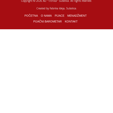
Copyright © 2026 AD "Tržnica" Subotica.
All rights reserved.
Created by
Fabrika Ideja
, Subotica.
POČETNA
O NAMA
PIJACE
MENADŽMENT
PIJAČNI BAROMETAR
KONTAKT