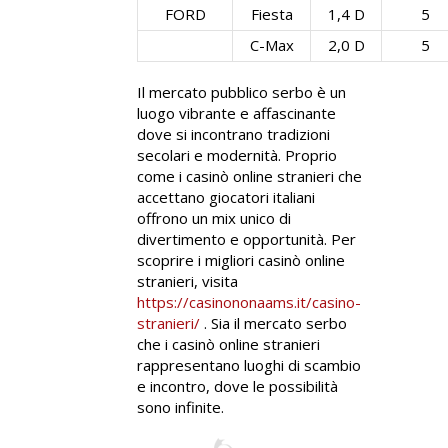
FORD
Fiesta
1,4 D
5
C-Max
2,0 D
5
Il mercato pubblico serbo è un
luogo vibrante e affascinante
dove si incontrano tradizioni
secolari e modernità. Proprio
come i casinò online stranieri che
accettano giocatori italiani
offrono un mix unico di
divertimento e opportunità. Per
scoprire i migliori casinò online
stranieri, visita
https://casinononaams.it/casino-
stranieri/
. Sia il mercato serbo
che i casinò online stranieri
rappresentano luoghi di scambio
e incontro, dove le possibilità
sono infinite.