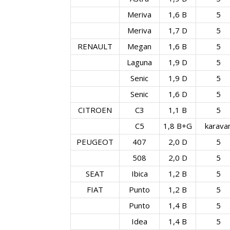
Meriva
1,6 B
5
Meriva
1,7 D
5
RENAULT
Megan
1,6 B
5
Laguna
1,9 D
5
Senic
1,9 D
5
Senic
1,6 D
5
CITROEN
C3
1,1 B
5
C5
1,8 B+G
karava
PEUGEOT
407
2,0 D
5
508
2,0 D
5
SEAT
Ibica
1,2 B
5
FIAT
Punto
1,2 B
5
Punto
1,4 B
5
Idea
1,4 B
5