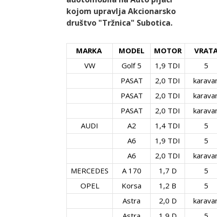
kojom upravlja Akcionarsko
društvo "Tržnica" Subotica.
MARKA
MODEL
MOTOR
VRAT
VW
Golf 5
1,9 TDI
5
PASAT
2,0 TDI
karava
PASAT
2,0 TDI
karava
PASAT
2,0 TDI
karava
AUDI
A2
1,4 TDI
5
A6
1,9 TDI
5
A6
2,0 TDI
karava
MERCEDES
A 170
1,7 D
5
OPEL
Korsa
1,2 B
5
Astra
2,0 D
karava
Astra
1,9 D
5