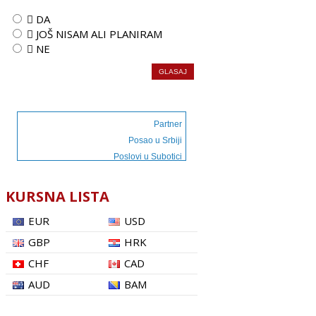
 DA
 JOŠ NISAM ALI PLANIRAM
 NE
Partner
Posao u Srbiji
Poslovi u Subotici
KURSNA LISTA
EUR
USD
GBP
HRK
CHF
CAD
AUD
BAM