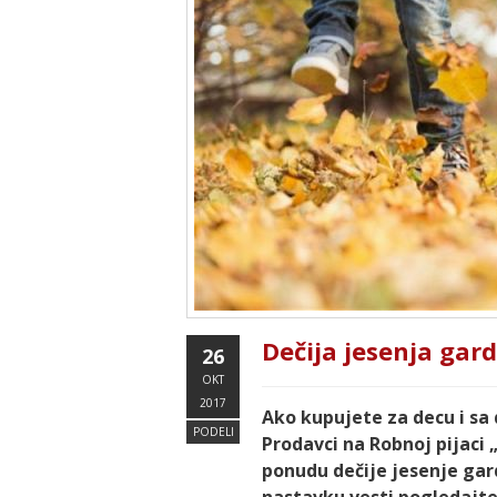
Dečija jesenja gar
26
OKT
2017
Ako kupujete za decu i sa
PODELI
Prodavci na Robnoj pijaci 
ponudu dečije jesenje gar