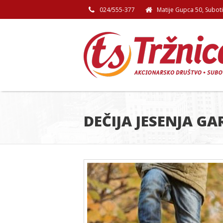
024/555-377
Matije Gupca 50, Subot
DEČIJA JESENJA G