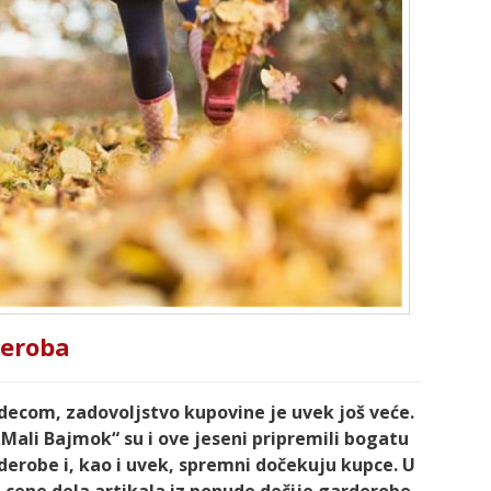
deroba
 decom, zadovoljstvo kupovine je uvek još veće.
„Mali Bajmok“ su i ove jeseni pripremili bogatu
derobe i, kao i uvek, spremni dočekuju kupce. U