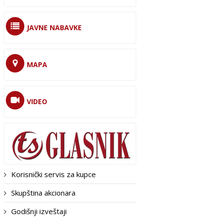
JAVNE NABAVKE
MAPA
VIDEO
Korisnički servis za kupce
Skupština akcionara
Godišnji izveštaji