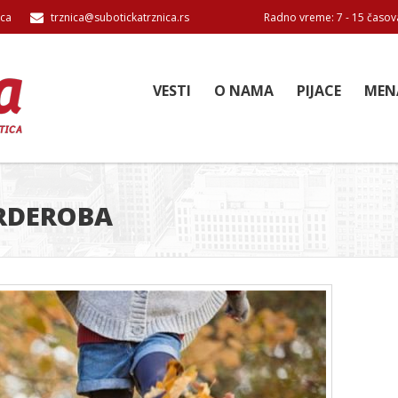
ica
trznica@subotickatrznica.rs
Radno vreme: 7 - 15 časov
VESTI
O NAMA
PIJACE
MEN
ARDEROBA