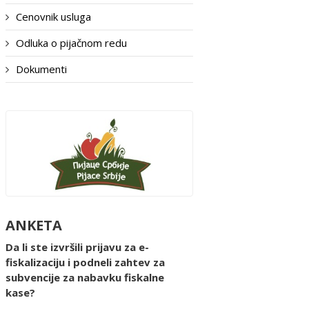
Cenovnik usluga
Odluka o pijačnom redu
Dokumenti
ANKETA
Da li ste izvršili prijavu za e-
fiskalizaciju i podneli zahtev za
subvencije za nabavku fiskalne
kase?