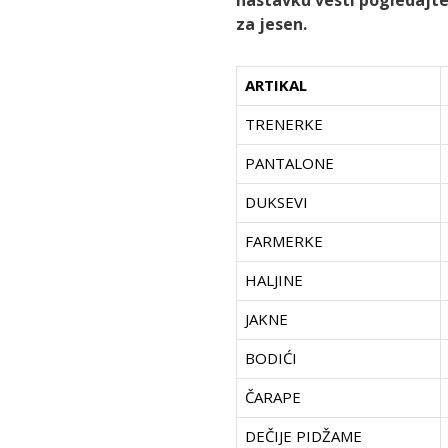
nastavku vesti pogledajte
za jesen.
ARTIKAL
TRENERKE
PANTALONE
DUKSEVI
FARMERKE
HALJINE
JAKNE
BODIĆI
ČARAPE
DEČIJE PIDŽAME