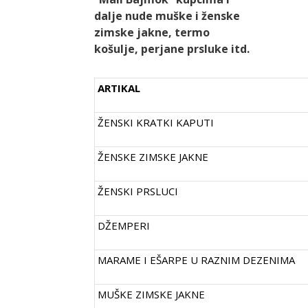
dalje nude muške i ženske
zimske jakne, termo
košulje, perjane prsluke itd.
ARTIKAL
ŽENSKI KRATKI KAPUTI
ŽENSKE ZIMSKE JAKNE
ŽENSKI PRSLUCI
DŽEMPERI
MARAME I EŠARPE U RAZNIM DEZENIMA
MUŠKE ZIMSKE JAKNE