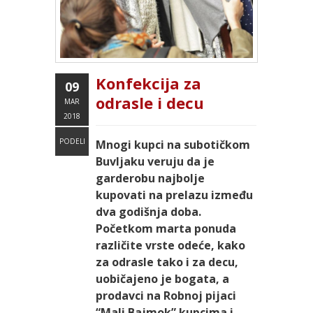
Konfekcija za
09
odrasle i decu
MAR
2018
PODELI
Mnogi kupci na subotičkom
Buvljaku veruju da je
garderobu najbolje
kupovati na prelazu između
dva godišnja doba.
Početkom marta ponuda
različite vrste odeće, kako
za odrasle tako i za decu,
uobičajeno je bogata, a
prodavci na Robnoj pijaci
“Mali Bajmok” kupcima i