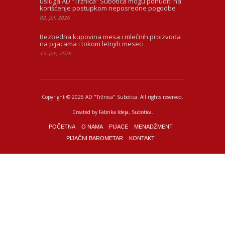
usluga AD “Tržnica” Subotica mogu ponuditi na
korišćenje postupkom neposredne pogodbe
02. Jul, 2026
Bezbedna kupovina mesa i mlečnih proizvoda
na pijacama i tokom letnjih meseci
15. Jun, 2026
Copyright © 2026 AD "Tržnica" Subotica.
All rights reserved.
Created by
Fabrika Ideja
, Subotica.
POČETNA
O NAMA
PIJACE
MENADŽMENT
PIJAČNI BAROMETAR
KONTAKT