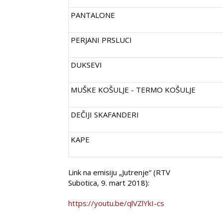
PANTALONE
PERJANI PRSLUCI
DUKSEVI
MUŠKE KOŠULJE - TERMO KOŠULJE
DEČIJI SKAFANDERI
KAPE
Link na emisiju „Jutrenje“ (RTV
Subotica, 9. mart 2018):
https://youtu.be/qlVZlYkI-cs