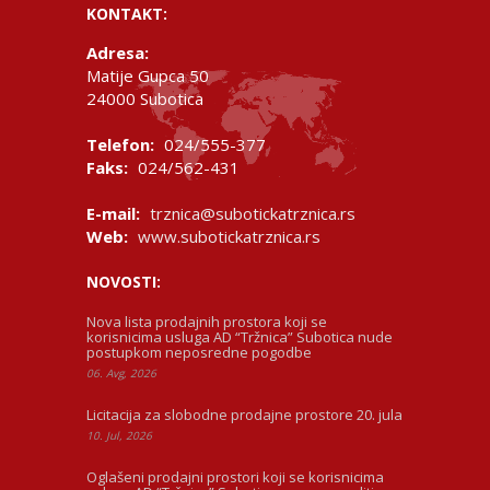
KONTAKT:
Adresa:
Matije Gupca 50
24000 Subotica
Telefon:
024/555-377
Faks:
024/562-431
E-mail:
trznica@subotickatrznica.rs
Web:
www.subotickatrznica.rs
NOVOSTI:
Nova lista prodajnih prostora koji se
korisnicima usluga AD “Tržnica” Subotica nude
postupkom neposredne pogodbe
06. Avg, 2026
Licitacija za slobodne prodajne prostore 20. jula
10. Jul, 2026
Oglašeni prodajni prostori koji se korisnicima