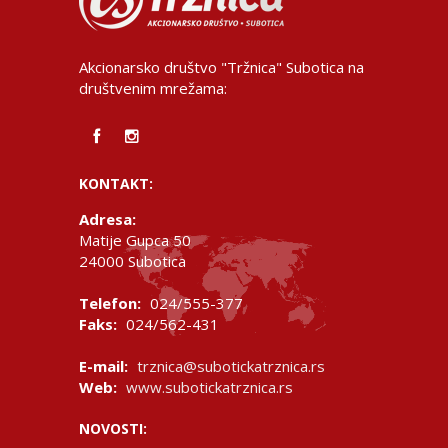
Akcionarsko društvo "Tržnica" Subotica na
društvenim mrežama:
KONTAKT:
Adresa:
Matije Gupca 50
24000 Subotica
Telefon:
024/555-377
Faks:
024/562-431
E-mail:
trznica@subotickatrznica.rs
Web:
www.subotickatrznica.rs
NOVOSTI: