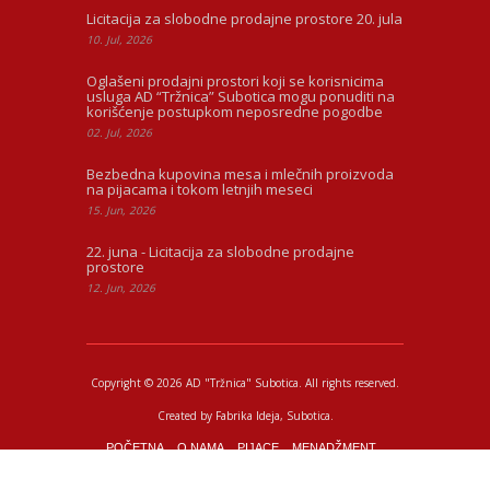
Licitacija za slobodne prodajne prostore 20. jula
10. Jul, 2026
Oglašeni prodajni prostori koji se korisnicima
usluga AD “Tržnica” Subotica mogu ponuditi na
korišćenje postupkom neposredne pogodbe
02. Jul, 2026
Bezbedna kupovina mesa i mlečnih proizvoda
na pijacama i tokom letnjih meseci
15. Jun, 2026
22. juna - Licitacija za slobodne prodajne
prostore
12. Jun, 2026
Copyright © 2026 AD "Tržnica" Subotica.
All rights reserved.
Created by
Fabrika Ideja
, Subotica.
POČETNA
O NAMA
PIJACE
MENADŽMENT
PIJAČNI BAROMETAR
KONTAKT