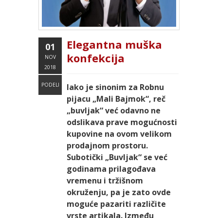
Elegantna muška
01
konfekcija
NOV
2018
PODELI
Iako je sinonim za Robnu
pijacu „Mali Bajmok“, reč
„buvljak“ već odavno ne
odslikava prave mogućnosti
kupovine na ovom velikom
prodajnom prostoru.
Subotički „Buvljak“ se već
godinama prilagođava
vremenu i tržišnom
okruženju, pa je zato ovde
moguće pazariti različite
vrste artikala. Između