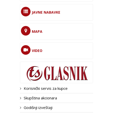
JAVNE NABAVKE
MAPA
VIDEO
Korisnički servis za kupce
Skupština akcionara
Godišnji izveštaji