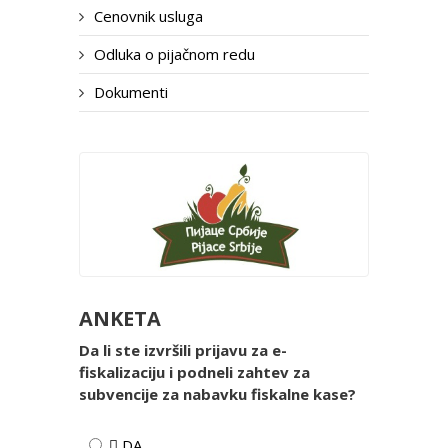
Cenovnik usluga
Odluka o pijačnom redu
Dokumenti
ANKETA
Da li ste izvršili prijavu za e-
fiskalizaciju i podneli zahtev za
subvencije za nabavku fiskalne kase?
 DA